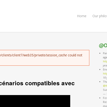
Home
Our phil
@O
Pa
/clients/client7/web35/private/session_cache
could not
ag
ht
yea
Ene
htt
10 
scénarios compatibles avec
Th
@K
Sun
—
Fos
Re
mo