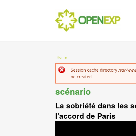
You are here
Home
Error message
Session cache directory
/var/www
be created.
scénario
La sobriété dans les 
l'accord de Paris