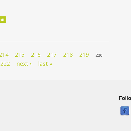
ernal)
att
cénarios compatibles avec l'accord de Paris
214
215
216
217
218
219
220
222
next ›
last »
Foll