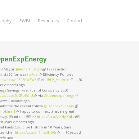
osophy
EWBI
Resources
Contact
penExpEnergy
ris Mayor
@Anne_Hidalgo
(link is external)
Takes action
ainst#EC for weak
#Fuel
(link is external)
Efficiency Policies
tps://t.co/nRE96hW8W8
(link is external)
via
@LP_Materre
(link is external)
—
10
rs 2 months
ago
rgy Savings: First Fuel of Europe by 2030
ps://t.co/2d0Ro5sht8
(link is external)
via
@openexpenergy
(link is external)
—
years 2 months
ago
anks for the recent follow
@OpenExpEnergy
(link is external)
hokhrai1
(link is external)
Happy to connect :) have a great
day. (Want this 🆓? >>
https://t.co/ylhHyiYuLv
(link is external)
)
10 years 2 months
ago
sil Fuels Could Be History in 10 Years, Says
searcher
https://t.co/xn7mo0hO0r
(link is external)
—
10 years 2
nths
ago