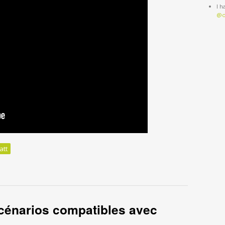
I 
@o
att
cénarios compatibles avec l'accord de Paris
scénarios compatibles avec