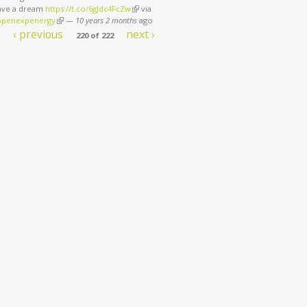
have a dream
https://t.co/6gJdc4FcZw
(link is external)
via
penexpenergy
(link is external)
—
10 years 2 months
ago
‹ previous
next ›
220 of 222