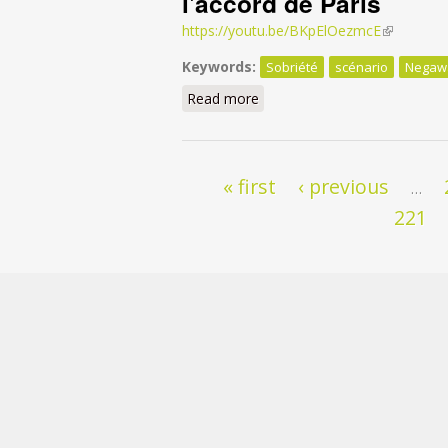
l'accord de Paris
https://youtu.be/BKpElOezmcE
(link is ext
Keywords:
Sobriété
scénario
Negaw
Read more
about La sobriété dans les s
Pages
« first
‹ previous
…
221