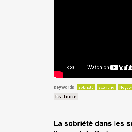
Keywords:
Sobriété
scénario
Negaw
Read more
about La sobriété dans les s
La sobriété dans les 