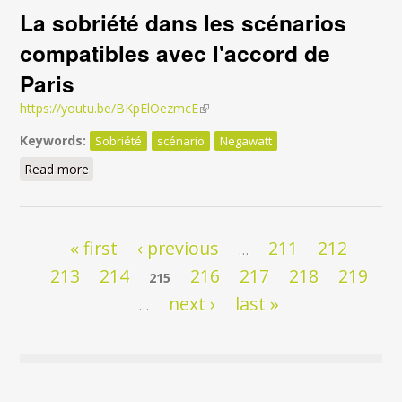
La sobriété dans les scénarios
compatibles avec l'accord de
Paris
https://youtu.be/BKpElOezmcE
(link is external)
Keywords:
Sobriété
scénario
Negawatt
Read more
about La sobriété dans les scénarios compatibles
avec l'accord de Paris
Pages
« first
‹ previous
211
212
…
213
214
216
217
218
219
215
next ›
last »
…