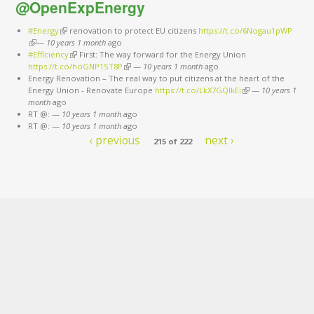
@OpenExpEnergy
#Energy
(link is external)
renovation to protect EU citizens
https://t.co/6Nogau1pWP
(link is external)
—
10 years 1 month
ago
#Efficiency
(link is external)
First: The way forward for the Energy Union
https://t.co/hoGNP1ST8P
(link is external)
—
10 years 1 month
ago
Energy Renovation – The real way to put citizens at the heart of the
Energy Union - Renovate Europe
https://t.co/LkX7GQlkEi
(link is external)
—
10 years 1
month
ago
RT @:
—
10 years 1 month
ago
RT @:
—
10 years 1 month
ago
‹ previous
next ›
215 of 222