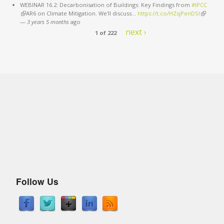
WEBINAR 16.2: Decarbonisation of Buildings: Key Findings from
#IPCC
(link is external)
AR6 on Climate Mitigation. We'll discuss…
https://t.co/HZsjPenDSI
(link is
—
3 years 5 months
ago
external)
next ›
1 of 222
Follow Us