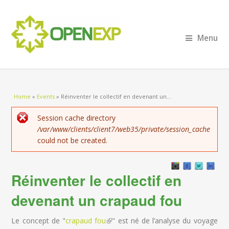
Menu
You are here
Home
»
Events
»
Réinventer le collectif en devenant un...
Error message
Session cache directory
/var/www/clients/client7/web35/private/session_cache
could not be created.
Réinventer le collectif en
devenant un crapaud fou
Le concept de "
crapaud fou
(link is external)
" est né de l’analyse du voyage