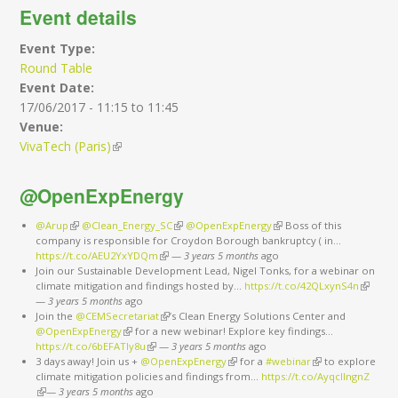
Event details
Event Type:
Round Table
Event Date:
17/06/2017 -
11:15
to
11:45
Venue:
VivaTech (Paris)
(link is external)
@OpenExpEnergy
@Arup
(link is external)
@Clean_Energy_SC
(link is external)
@OpenExpEnergy
(link is external)
Boss of this
company is responsible for Croydon Borough bankruptcy ( in…
https://t.co/AEU2YxYDQm
(link is external)
—
3 years 5 months
ago
Join our Sustainable Development Lead, Nigel Tonks, for a webinar on
climate mitigation and findings hosted by…
https://t.co/42QLxynS4n
(link is
—
3 years 5 months
ago
external
Join the
@CEMSecretariat
(link is external)
’s Clean Energy Solutions Center and
@OpenExpEnergy
(link is external)
for a new webinar! Explore key findings…
https://t.co/6bEFATIy8u
(link is external)
—
3 years 5 months
ago
3 days away! Join us +
@OpenExpEnergy
(link is external)
for a
#webinar
(link is external)
to explore
climate mitigation policies and findings from…
https://t.co/AyqcllngnZ
(link is external)
—
3 years 5 months
ago