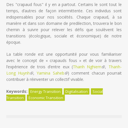
Des "crapaud fous" il y en a partout. Certains le sont tout le
temps, d’autres de façon intermittente. Ces individus sont
indispensables pour nos sociétés. Chaque crapaud, à sa
manière et dans son domaine de predilection, trouvera le bon
chemin à suivre pour relever les défis que soulèvent les
transitions (écologique, sociale et économique) de notre
époque.
La table ronde est une opportunité pour vous familiariser
avec le concept de « crapauds fous » et de voir à travers
l’expérience de trois d’entre eux (
Thanh Nghiem
(link is
,
Thanh-
Long Huynh
(link is external)
,
Yamina Saheb
(link is external)
) comment chacun pourrait
external)
contribuer à réinventer un collectif vivable.
Keywords:
Energy Transition
Digitalisation
Social
Transition
Economic Transition